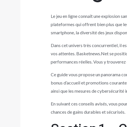
Le jeu en ligne connaît une explosion sa
plateformes qui offrent bien plus que les
smartphone, la diversité des jeux dispon
Dans cet univers très concurrentiel, il e
vos attentes. Basketnews.Net se position
performances réelles. Vous y trouverez 
Ce guide vous propose un panorama compl
bonus d’accueil et promotions courante
ainsi que les mesures de cybersécurité 
En suivant ces conseils avisés, vous pou
chances de gains durables et sécurisés.