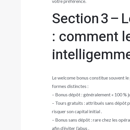
votre préférence.
Section 3 – 
: comment l
intelligemme
Le welcome bonus constitue souvent le p
formes distinctes :
– Bonus dépôt : généralement « 100 % ju
– Tours gratuits : attribués sans dépôt 
risquer son capital initial .
– Bonus sans dépôt : rare chez les opéra
afin d’éviter l’abus .