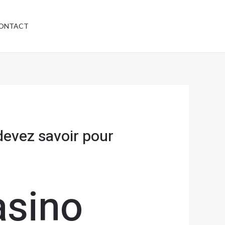
Have any questions?
ONTACT
+852-24203083
devez savoir pour
asino