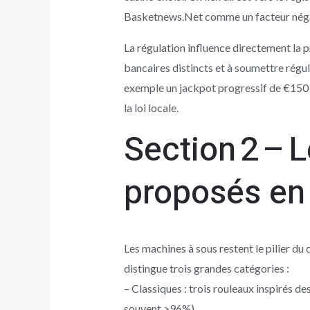
Basketnews.Net comme un facteur néga
La régulation influence directement la p
bancaires distincts et à soumettre régul
exemple un jackpot progressif de €150 0
la loi locale.
Section 2 – 
proposés en 
Les machines à sous restent le pilier d
distingue trois grandes catégories :
– Classiques : trois rouleaux inspirés 
souvent >96%).