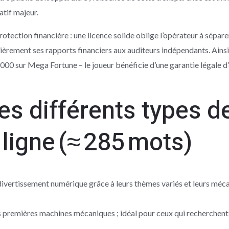
tif majeur.
rotection financière : une licence solide oblige l’opérateur à sépa
ièrement ses rapports financiers aux auditeurs indépendants. Ainsi,
00 sur Mega Fortune – le joueur bénéficie d’une garantie légale d
Les différents types d
ligne (≈ 285 mots)
u divertissement numérique grâce à leurs thèmes variés et leurs m
des premières machines mécaniques ; idéal pour ceux qui recherchent