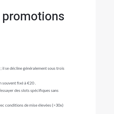
t promotions
il se décline généralement sous trois
 souvent fixé à €20 .
’essayer des slots spécifiques sans
avec conditions de mise élevées (>30x)