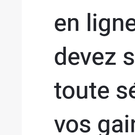
en lign
devez s
toute s
vos gai