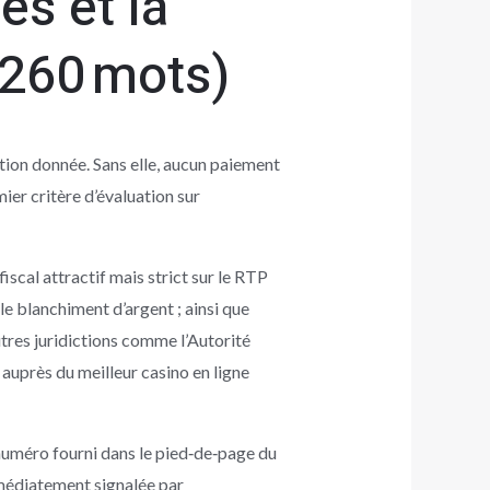
es et la
 260 mots)
ction donnée. Sans elle, aucun paiement
mier critère d’évaluation sur
scal attractif mais strict sur le RTP
 blanchiment d’argent ; ainsi que
tres juridictions comme l’Autorité
auprès du meilleur casino en ligne
le numéro fourni dans le pied‑de‑page du
immédiatement signalée par