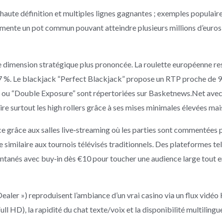
haute définition et multiples lignes gagnantes ; exemples populaire
imente un pot commun pouvant atteindre plusieurs millions d’euros 
e dimension stratégique plus prononcée. La roulette européenne res
7 %. Le blackjack “Perfect Blackjack” propose un RTP proche de 99 
 ou “Double Exposure” sont répertoriées sur Basketnews.Net avec 
ire surtout les high rollers grâce à ses mises minimales élevées ma
e grâce aux salles live‑streaming où les parties sont commentées p
 similaire aux tournois télévisés traditionnels. Des plateformes t
tanés avec buy‑in dès €10 pour toucher une audience large tout en
 Dealer ») reproduisent l’ambiance d’un vrai casino via un flux vidéo 
l HD), la rapidité du chat texte/voix et la disponibilité multilingu